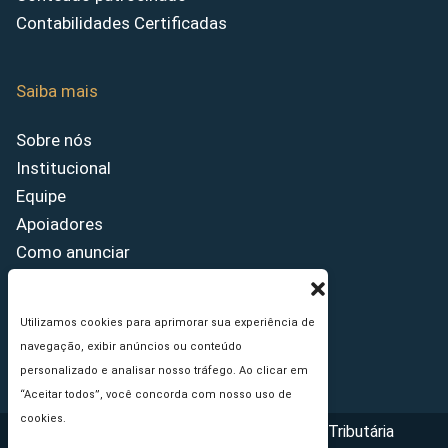
Contabilidades Certificadas
Saiba mais
Sobre nós
Institucional
Equipe
Apoiadores
Como anunciar
Fale conosco
Termos de uso
Utilizamos cookies para aprimorar sua experiência de
Política de privacidade
navegação, exibir anúncios ou conteúdo
Princípios Editoriais
personalizado e analisar nosso tráfego. Ao clicar em
“Aceitar todos”, você concorda com nosso uso de
cookies.
Copyright © 2026 - Portal da Reforma Tributária