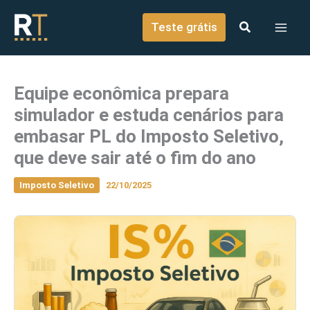
o
Ir para o conteúdo
conteúdo
Teste grátis
Equipe econômica prepara
simulador e estuda cenários para
embasar PL do Imposto Seletivo,
que deve sair até o fim do ano
Imposto Seletivo
22/10/2025