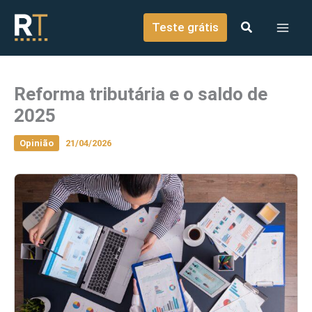
o
Ir para o conteúdo
conteúdo
Teste grátis
Reforma tributária e o saldo de
2025
Opinião
21/04/2026