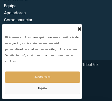
Equipe
Apoiadores
Como anunciar
Fale conosco
Termos de uso
Utilizamos cookies para aprimorar sua experiência de
Política de privacidade
navegação, exibir anúncios ou conteúdo
Princípios Editoriais
personalizado e analisar nosso tráfego. Ao clicar em
“Aceitar todos”, você concorda com nosso uso de
cookies.
Copyright © 2026 - Portal da Reforma Tributária
Aceitar todos
Rejeitar
Seu e-mail