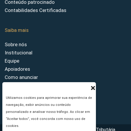
Conteúdo patrocinado
Contabilidades Certificadas
Saiba mais
Sobre nós
Institucional
Equipe
Apoiadores
Como anunciar
Fale conosco
Termos de uso
Utilizamos cookies para aprimorar sua experiência de
Política de privacidade
navegação, exibir anúncios ou conteúdo
Princípios Editoriais
personalizado e analisar nosso tráfego. Ao clicar em
“Aceitar todos”, você concorda com nosso uso de
cookies.
Copyright © 2026 - Portal da Reforma Tributária