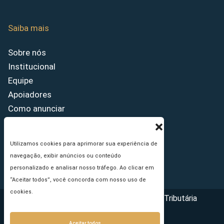
Saiba mais
Sobre nós
Institucional
Equipe
Apoiadores
Como anunciar
Fale conosco
Termos de uso
Utilizamos cookies para aprimorar sua experiência de
Política de privacidade
navegação, exibir anúncios ou conteúdo
Princípios Editoriais
personalizado e analisar nosso tráfego. Ao clicar em
“Aceitar todos”, você concorda com nosso uso de
cookies.
Copyright © 2026 - Portal da Reforma Tributária
Aceitar todos