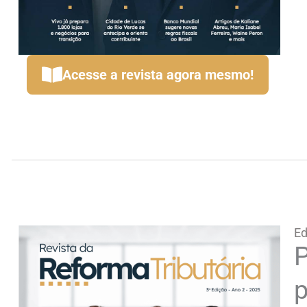
Acesse a revista agora mesmo!
Ed
P
p