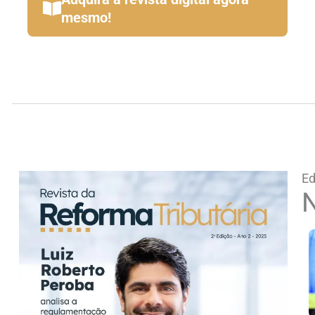
mesmo!
Ed
N