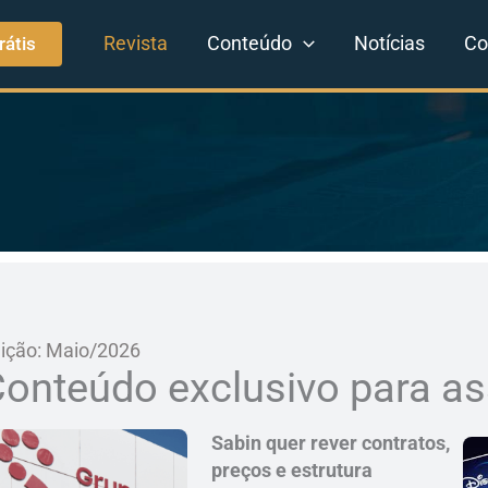
Revista
Conteúdo
Notícias
Co
rátis
ição: Maio/2026
onteúdo exclusivo para as
Sabin quer rever contratos,
preços e estrutura