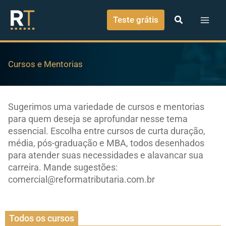
o
Ir para o conteúdo
conteúdo
Teste grátis
Cursos e Mentorias
Sugerimos uma variedade de cursos e mentorias
para quem deseja se aprofundar nesse tema
essencial. Escolha entre cursos de curta duração,
média, pós-graduação e MBA, todos desenhados
para atender suas necessidades e alavancar sua
carreira. Mande sugestões:
comercial@reformatributaria.com.br
Todos os cursos