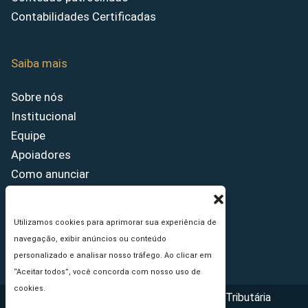
Contabilidades Certificadas
Saiba mais
Sobre nós
Institucional
Equipe
Apoiadores
Como anunciar
Fale conosco
Termos de uso
Utilizamos cookies para aprimorar sua experiência de
Política de privacidade
navegação, exibir anúncios ou conteúdo
Princípios Editoriais
personalizado e analisar nosso tráfego. Ao clicar em
“Aceitar todos”, você concorda com nosso uso de
cookies.
Copyright © 2026 - Portal da Reforma Tributária