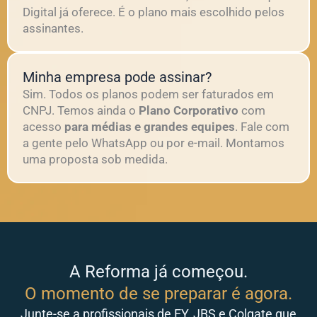
Digital já oferece. É o plano mais escolhido pelos
assinantes.
Minha empresa pode assinar?
Sim. Todos os planos podem ser faturados em
CNPJ. Temos ainda o
Plano Corporativo
com
acesso
para médias e grandes equipes
. Fale com
a gente pelo WhatsApp ou por e-mail. Montamos
uma proposta sob medida.
A Reforma já começou.
O momento de se preparar é agora.
Junte-se a profissionais de EY, JBS e Colgate que