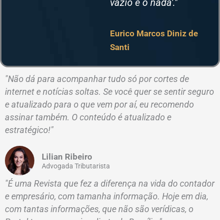
vazio e o nada'."
Eurico Marcos Diniz de
Santi
"Não dá para acompanhar tudo só por cortes de
internet e notícias soltas. Se você quer se sentir seguro
e atualizado para o que vem por aí, eu recomendo
assinar também. O conteúdo é atualizado e
estratégico!"
Lilian Ribeiro
Advogada Tributarista
"É uma Revista que fez a diferença na vida do contador
e empresário, com tamanha informação. Hoje em dia,
com tantas informações, que não são verídicas, o