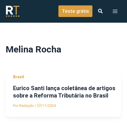
o
Ir para o conteúdo
conteúdo
Teste grátis
Melina Rocha
Brasil
Eurico Santi lança coletânea de artigos
sobre a Reforma Tributária no Brasil
Por
Redação
/
07/11/2024