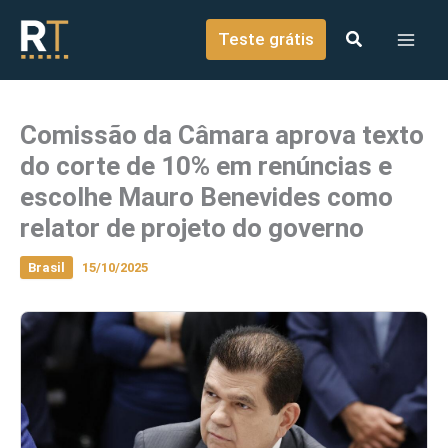
o
Ir para o conteúdo
conteúdo
Teste grátis
Comissão da Câmara aprova texto
do corte de 10% em renúncias e
escolhe Mauro Benevides como
relator de projeto do governo
Brasil
15/10/2025