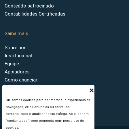
Conteúdo patrocinado
Contabilidades Certificadas
Saiba mais
Sobre nós
Institucional
Equipe
Apoiadores
Como anunciar
Fale conosco
Termos de uso
Utilizamos cookies para aprimorar sua experiência de
Política de privacidade
navegação, exibir anúncios ou conteúdo
Princípios Editoriais
personalizado e analisar nosso tráfego. Ao clicar em
“Aceitar todos”, você concorda com nosso uso de
cookies.