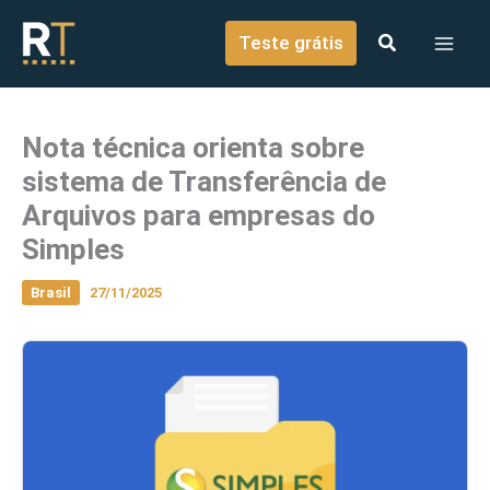
o
Ir para o conteúdo
conteúdo
Teste grátis
Nota técnica orienta sobre
sistema de Transferência de
Arquivos para empresas do
Simples
Brasil
27/11/2025