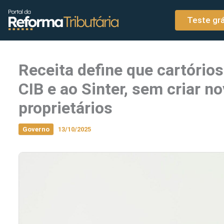
o
Ir para o conteúdo
conteúdo
Teste grá
Receita define que cartório
CIB e ao Sinter, sem criar n
proprietários
Governo
13/10/2025