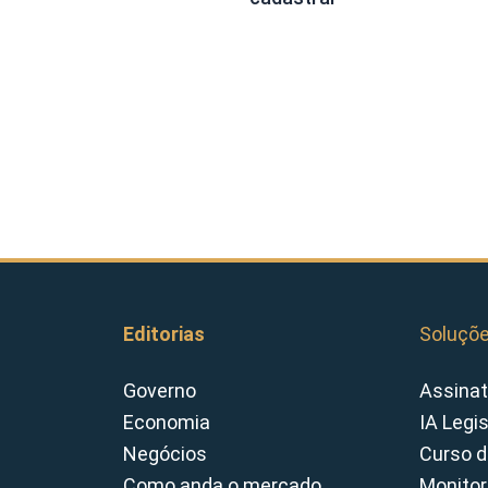
Editorias
Soluçõ
Governo
Assinat
Economia
IA Legi
Negócios
Curso d
Como anda o mercado
Monitor