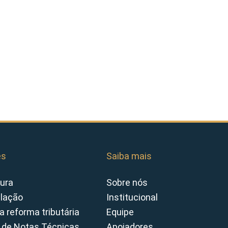
es
Saiba mais
ura
Sobre nós
slação
Institucional
a reforma tributária
Equipe
 de Notas Técnicas
Apoiadores