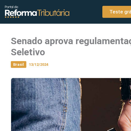
o
Ir para o conteúdo
conteúdo
Teste grá
Senado aprova regulamenta
Seletivo
Brasil
13/12/2024