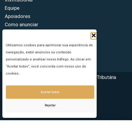
Equipe
Apoiadores
Como anunciar
Fale conosco
Termos de uso
Utilizamos cookies para aprimorar sua experiência de
Política de privacidade
navegação, exibir anúncios ou conteúdo
Princípios Editoriais
personalizado e analisar nosso tráfego. Ao clicar em
“Aceitar todos”, você concorda com nosso uso de
cookies.
Copyright © 2026 - Portal da Reforma Tributária
Aceitar todos
Rejeitar
Seu e-mail