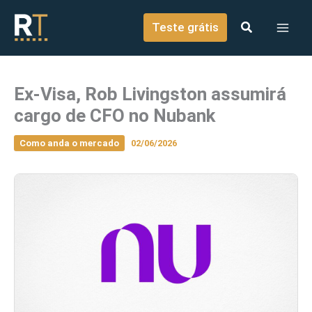
o
Ir para o conteúdo
conteúdo
Teste grátis
Ex-Visa, Rob Livingston assumirá
cargo de CFO no Nubank
Como anda o mercado
02/06/2026