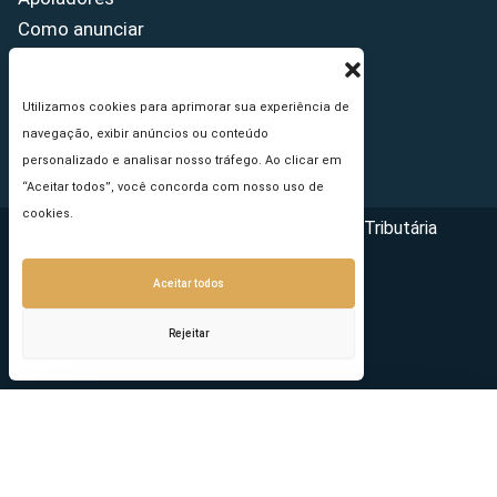
Como anunciar
Fale conosco
Termos de uso
Utilizamos cookies para aprimorar sua experiência de
Política de privacidade
navegação, exibir anúncios ou conteúdo
Princípios Editoriais
personalizado e analisar nosso tráfego. Ao clicar em
“Aceitar todos”, você concorda com nosso uso de
cookies.
Copyright © 2026 - Portal da Reforma Tributária
Aceitar todos
Rejeitar
Seu e-mail