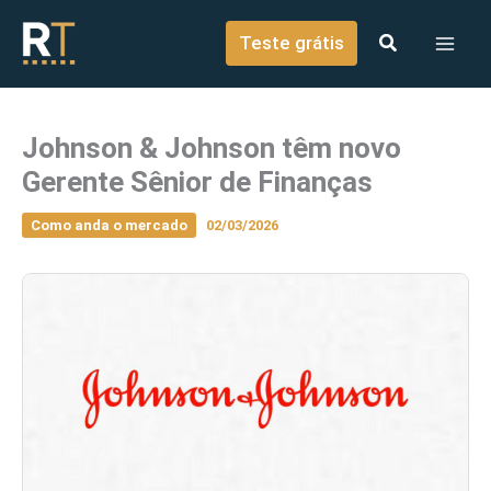
o
Ir para o conteúdo
conteúdo
Teste grátis
Johnson & Johnson têm novo
Gerente Sênior de Finanças
Como anda o mercado
02/03/2026