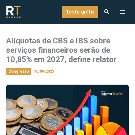
o
Ir para o conteúdo
conteúdo
Teste grátis
Alíquotas de CBS e IBS sobre
serviços financeiros serão de
10,85% em 2027, define relator
Congresso
10/09/2025