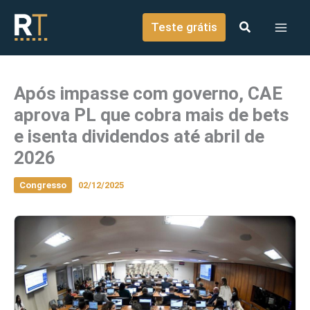
o
Ir para o conteúdo
conteúdo
Teste grátis
Após impasse com governo, CAE
aprova PL que cobra mais de bets
e isenta dividendos até abril de
2026
Congresso
02/12/2025