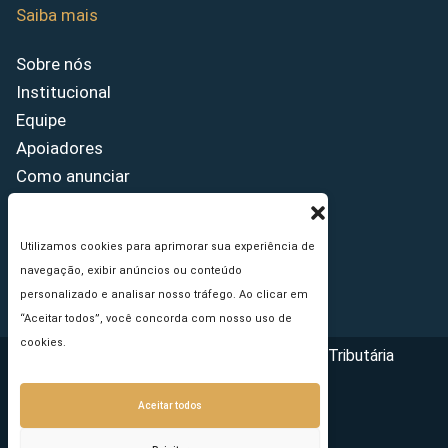
Saiba mais
Sobre nós
Institucional
Equipe
Apoiadores
Como anunciar
Fale conosco
Termos de uso
Utilizamos cookies para aprimorar sua experiência de
Política de privacidade
navegação, exibir anúncios ou conteúdo
Princípios Editoriais
personalizado e analisar nosso tráfego. Ao clicar em
“Aceitar todos”, você concorda com nosso uso de
cookies.
Copyright © 2026 - Portal da Reforma Tributária
Aceitar todos