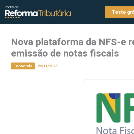
o
Ir para o conteúdo
conteúdo
Teste grá
Nova plataforma da NFS-e r
emissão de notas fiscais
Economia
22/11/2025