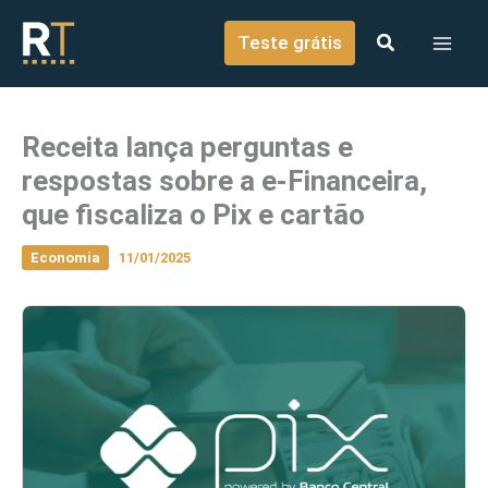
o
Ir para o conteúdo
conteúdo
Teste grátis
Receita lança perguntas e
respostas sobre a e-Financeira,
que fiscaliza o Pix e cartão
Economia
11/01/2025