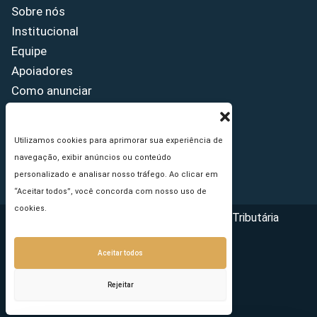
Sobre nós
Institucional
Equipe
Apoiadores
Como anunciar
Fale conosco
Termos de uso
Utilizamos cookies para aprimorar sua experiência de
Política de privacidade
navegação, exibir anúncios ou conteúdo
Princípios Editoriais
personalizado e analisar nosso tráfego. Ao clicar em
“Aceitar todos”, você concorda com nosso uso de
cookies.
Copyright © 2026 - Portal da Reforma Tributária
Aceitar todos
Rejeitar