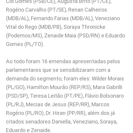
Cid Gomes (PSB/CE), Augusta Brito (PT/CE),
Rogério Carvalho (PT/SE), Renan Calheiros
(MDB/AL), Fernando Farias (MDB/AL), Veneziano
Vital do Rego (MDB/PB), Soraya Thronicke
(Podemos/MS), Zenaide Maia (PSD/RN) e Eduardo
Gomes (PL/TO).
Ao todo foram 16 emendas apresentadas pelos
parlamentares que se sensibilizaram com a
demanda do segmento, foram eles: Wilder Morais
(PL/GO), Hamilton Mourão (REP/RS), Mara Gabrilli
(PSD/SP), Teresa Leitão (PT/PE), Flávio Bolsonaro
(PL/RJ), Mecias de Jesus (REP/RR), Marcos
Rogério (PL/RO), Dr. Hiran (PP/RR), além dos já
citados senadores Daniella, Veneziano, Soraya,
Eduardo e Zenaide.