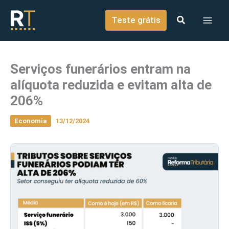
o
Ir para o conteúdo
conteúdo
Teste grátis
Serviços funerários entram na
alíquota reduzida e evitam alta de
206%
Economia
13/12/2024