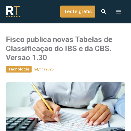
o
Ir para o conteúdo
conteúdo
Teste grátis
Fisco publica novas Tabelas de
Classificação do IBS e da CBS.
Versão 1.30
Tecnologia
24/11/2025