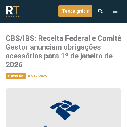
o
Ir para o conteúdo
conteúdo
Teste grátis
CBS/IBS: Receita Federal e Comitê
Gestor anunciam obrigações
acessórias para 1º de janeiro de
2026
Governo
02/12/2025