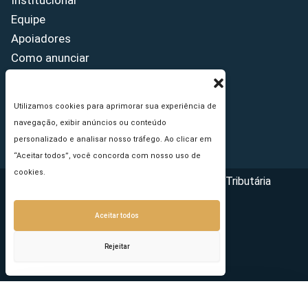
Institucional
Equipe
Apoiadores
Como anunciar
Fale conosco
Termos de uso
Utilizamos cookies para aprimorar sua experiência de
Política de privacidade
navegação, exibir anúncios ou conteúdo
Princípios Editoriais
personalizado e analisar nosso tráfego. Ao clicar em
“Aceitar todos”, você concorda com nosso uso de
cookies.
Copyright © 2026 - Portal da Reforma Tributária
Aceitar todos
Rejeitar
Seu e-mail