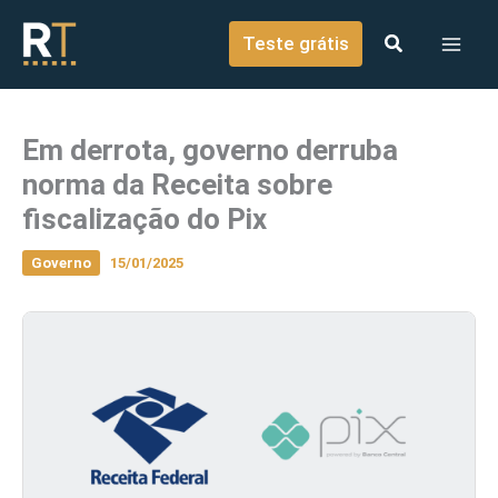
o
Ir para o conteúdo
conteúdo
Teste grátis
Em derrota, governo derruba
norma da Receita sobre
fiscalização do Pix
Governo
15/01/2025