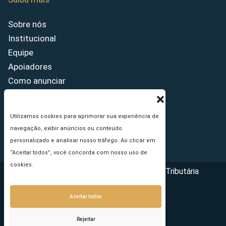
Sobre nós
Institucional
Equipe
Apoiadores
Como anunciar
Fale conosco
Termos de uso
Utilizamos cookies para aprimorar sua experiência de
Política de privacidade
navegação, exibir anúncios ou conteúdo
Princípios Editoriais
personalizado e analisar nosso tráfego. Ao clicar em
“Aceitar todos”, você concorda com nosso uso de
cookies.
Copyright © 2026 - Portal da Reforma Tributária
Aceitar todos
Rejeitar