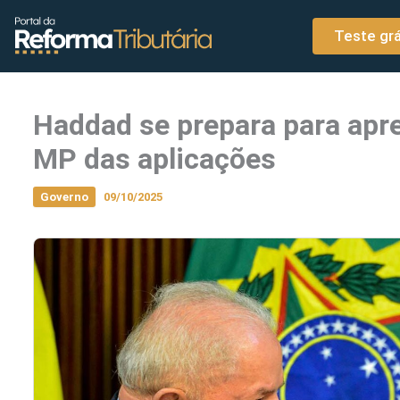
o
Ir para o conteúdo
conteúdo
Teste grá
Haddad se prepara para apres
MP das aplicações
Governo
09/10/2025