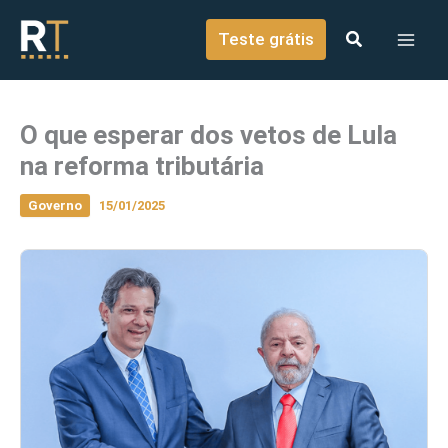
o
Ir para o conteúdo
conteúdo
Teste grátis
O que esperar dos vetos de Lula
na reforma tributária
Governo
15/01/2025