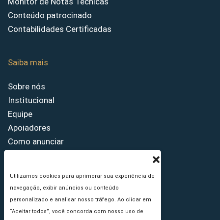
Monitor de Notas Técnicas
Conteúdo patrocinado
Contabilidades Certificadas
Saiba mais
Sobre nós
Institucional
Equipe
Apoiadores
Como anunciar
Fale conosco
Termos de uso
Utilizamos cookies para aprimorar sua experiência de
Política de privacidade
navegação, exibir anúncios ou conteúdo
Princípios Editoriais
personalizado e analisar nosso tráfego. Ao clicar em
“Aceitar todos”, você concorda com nosso uso de