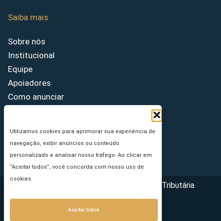
Saiba mais
Sobre nós
Institucional
Equipe
Apoiadores
Como anunciar
Fale conosco
Termos de uso
Utilizamos cookies para aprimorar sua experiência de
Política de privacidade
navegação, exibir anúncios ou conteúdo
Princípios Editoriais
personalizado e analisar nosso tráfego. Ao clicar em
“Aceitar todos”, você concorda com nosso uso de
cookies.
Copyright © 2026 - Portal da Reforma Tributária
Aceitar todos