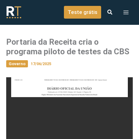
o
Ir para o conteúdo
conteúdo
Teste grátis
Portaria da Receita cria o
programa piloto de testes da CBS
Governo
17/06/2025