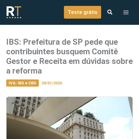
o
Ir para o conteúdo
conteúdo
Teste grátis
IBS: Prefeitura de SP pede que
contribuintes busquem Comitê
Gestor e Receita em dúvidas sobre
a reforma
IVA: IBS e CBS
20/01/2026