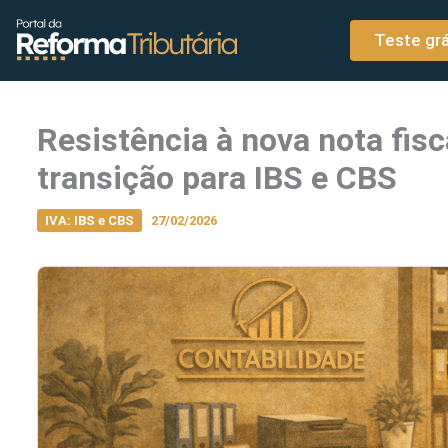
o
Ir para o conteúdo
conteúdo
Teste grá
Resistência à nova nota fisc
transição para IBS e CBS
IVA: IBS e CBS
27/02/2026