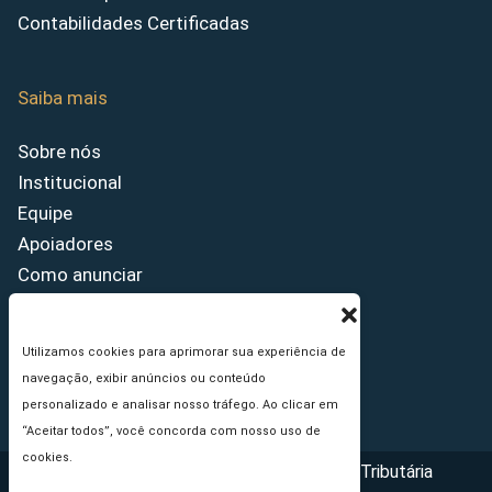
Contabilidades Certificadas
Saiba mais
Sobre nós
Institucional
Equipe
Apoiadores
Como anunciar
Fale conosco
Termos de uso
Utilizamos cookies para aprimorar sua experiência de
Política de privacidade
navegação, exibir anúncios ou conteúdo
Princípios Editoriais
personalizado e analisar nosso tráfego. Ao clicar em
“Aceitar todos”, você concorda com nosso uso de
cookies.
Copyright © 2026 - Portal da Reforma Tributária