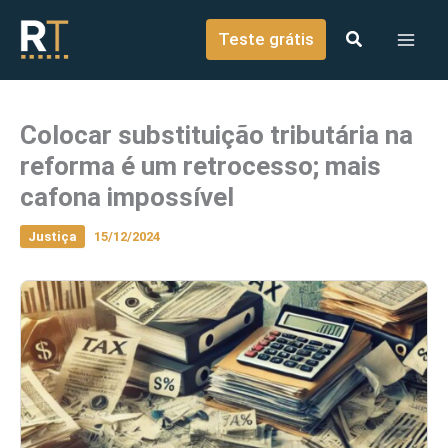
o
Ir para o conteúdo
conteúdo
Teste grátis
Colocar substituição tributária na
reforma é um retrocesso; mais
cafona impossível
Justiça
15/12/2024