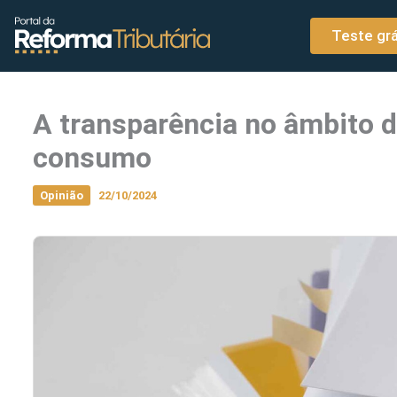
o
Ir para o conteúdo
conteúdo
Teste grá
A transparência no âmbito d
consumo
Opinião
22/10/2024