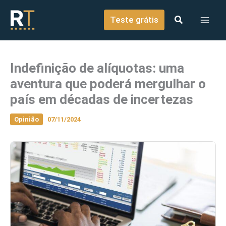
o
Ir para o conteúdo
conteúdo
Teste grátis
Indefinição de alíquotas: uma
aventura que poderá mergulhar o
país em décadas de incertezas
Opinião
07/11/2024