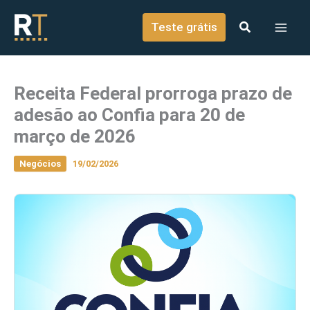
o
Ir para o conteúdo
conteúdo
Teste grátis
Receita Federal prorroga prazo de
adesão ao Confia para 20 de
março de 2026
Negócios
19/02/2026