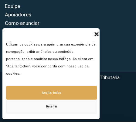
Equipe
Apoiadores
Como anunciar
Fale conosco
Termos de uso
Utilizamos cookies para aprimorar sua experiência de
Política de privacidade
navegação, exibir anúncios ou conteúdo
Princípios Editoriais
personalizado e analisar nosso tráfego. Ao clicar em
“Aceitar todos”, você concorda com nosso uso de
cookies.
Copyright © 2026 - Portal da Reforma Tributária
Aceitar todos
Rejeitar
Seu e-mail