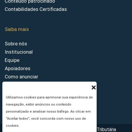
Conteúdo patrocinado
Contabilidades Certificadas
Saiba mais
Sobre nós
Institucional
Equipe
Apoiadores
Como anunciar
Fale conosco
Termos de uso
Utilizamos cookies para aprimorar sua experiência de
Política de privacidade
navegação, exibir anúncios ou conteúdo
Princípios Editoriais
personalizado e analisar nosso tráfego. Ao clicar em
“Aceitar todos”, você concorda com nosso uso de
cookies.
Copyright © 2026 - Portal da Reforma Tributária