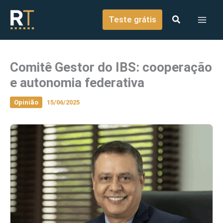
o
Ir para o conteúdo
conteúdo
Teste grátis
Comitê Gestor do IBS: cooperação
e autonomia federativa
Opinião
15/06/2025