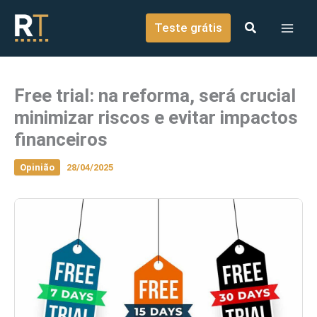
o
Ir para o conteúdo
conteúdo
Teste grátis
Free trial: na reforma, será crucial
minimizar riscos e evitar impactos
financeiros
Opinião
28/04/2025