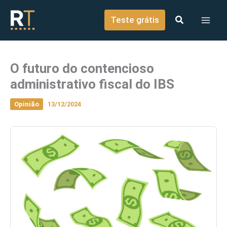
o
Ir para o conteúdo
conteúdo
Teste grátis
O futuro do contencioso
administrativo fiscal do IBS
Opinião
13/12/2024