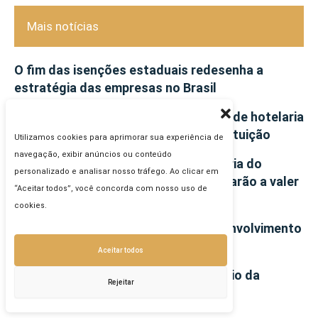
Mais notícias
O fim das isenções estaduais redesenha a
estratégia das empresas no Brasil
A vedação ao crédito nas operações de hotelaria
e sua incompatibilidade com a Constituição
Utilizamos cookies para aprimorar sua experiência de
navegação, exibir anúncios ou conteúdo
Lucro Presumido e a reforma tributária do
personalizado e analisar nosso tráfego. Ao clicar em
consumo: os R$ 78 milhões que passarão a valer
“Aceitar todos”, você concorda com nosso uso de
mais
cookies.
Serpro avança em sistemas em desenvolvimento
para a reforma tributária
Aceitar todos
IVA de 25% sustenta modelo tributário da
Rejeitar
Noruega