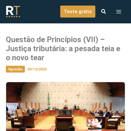
o
Ir para o conteúdo
conteúdo
Teste grátis
Questão de Princípios (VII) –
Justiça tributária: a pesada teia e
o novo tear
Opinião
05/12/2025