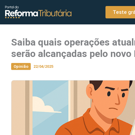
o
Ir para o conteúdo
conteúdo
Teste grá
Saiba quais operações atua
serão alcançadas pelo novo 
Opinião
22/04/2025