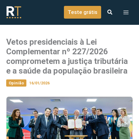
o
Ir para o conteúdo
conteúdo
Teste grátis
Vetos presidenciais à Lei
Complementar nº 227/2026
comprometem a justiça tributária
e a saúde da população brasileira
Opinião
16/01/2026