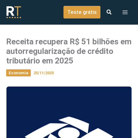
o
Ir para o conteúdo
conteúdo
Teste grátis
Receita recupera R$ 51 bilhões em
autorregularização de crédito
tributário em 2025
Economia
25/11/2025