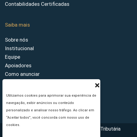
Contabilidades Certificadas
Saiba mais
Sobre nós
Institucional
Equipe
Apoiadores
Como anunciar
Fale conosco
Termos de uso
Utilizamos cookies para aprimorar sua experiência de
Política de privacidade
navegação, exibir anúncios ou conteúdo
Princípios Editoriais
personalizado e analisar nosso tráfego. Ao clicar em
“Aceitar todos”, você concorda com nosso uso de
cookies.
Copyright © 2026 - Portal da Reforma Tributária