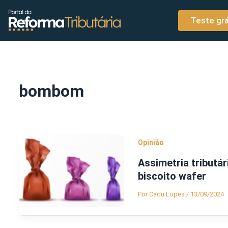
o
Ir para o conteúdo
conteúdo
Teste grá
bombom
Opinião
Assimetria tributá
biscoito wafer
Por
Cadu Lopes
/
13/09/2024