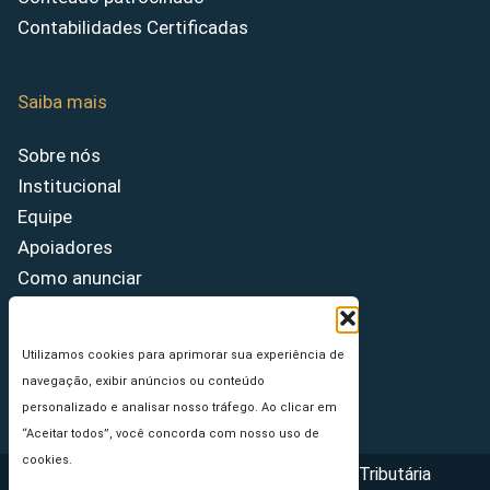
Contabilidades Certificadas
Saiba mais
Sobre nós
Institucional
Equipe
Apoiadores
Como anunciar
Fale conosco
Termos de uso
Utilizamos cookies para aprimorar sua experiência de
Política de privacidade
navegação, exibir anúncios ou conteúdo
Princípios Editoriais
personalizado e analisar nosso tráfego. Ao clicar em
“Aceitar todos”, você concorda com nosso uso de
cookies.
Copyright © 2026 - Portal da Reforma Tributária