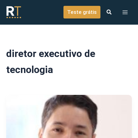
o
Ir para o conteúdo
conteúdo
Teste grátis
diretor executivo de
tecnologia