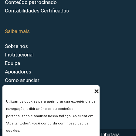
Conteúdo patrocinado
Contabilidades Certificadas
Saiba mais
Sobre nós
Institucional
Equipe
Apoiadores
Como anunciar
Fale conosco
Termos de uso
Utilizamos cookies para aprimorar sua experiência de
Política de privacidade
navegação, exibir anúncios ou conteúdo
Princípios Editoriais
personalizado e analisar nosso tráfego. Ao clicar em
“Aceitar todos”, você concorda com nosso uso de
cookies.
Copyright © 2026 - Portal da Reforma Tributária