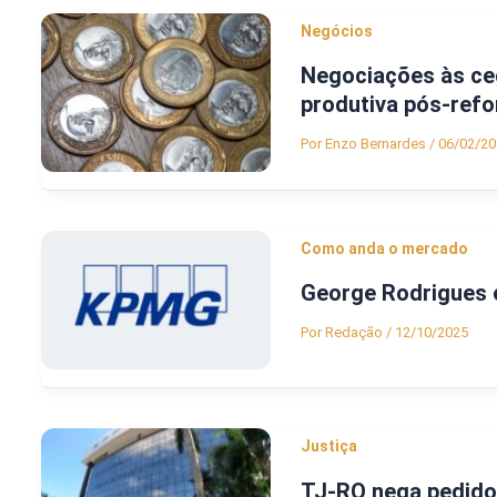
Negócios
Negociações às ceg
produtiva pós-ref
Por
Enzo Bernardes
/
06/02/20
Como anda o mercado
George Rodrigues 
Por
Redação
/
12/10/2025
Justiça
TJ-RO nega pedido