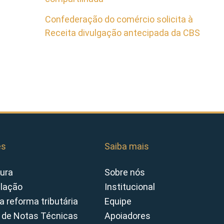
Confederação do comércio solicita à
Receita divulgação antecipada da CBS
es
Saiba mais
ura
Sobre nós
slação
Institucional
a reforma tributária
Equipe
 de Notas Técnicas
Apoiadores