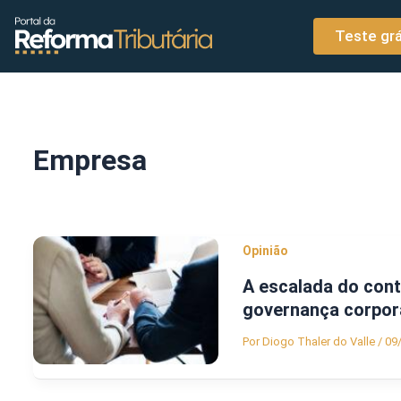
o
Ir para o conteúdo
conteúdo
Teste grá
Empresa
Opinião
A escalada do cont
governança corpor
Por
Diogo Thaler do Valle
/
09