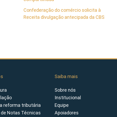
Confederação do comércio solicita à
Receita divulgação antecipada da CBS
es
Saiba mais
ura
Sobre nós
slação
Institucional
a reforma tributária
Equipe
 de Notas Técnicas
Apoiadores