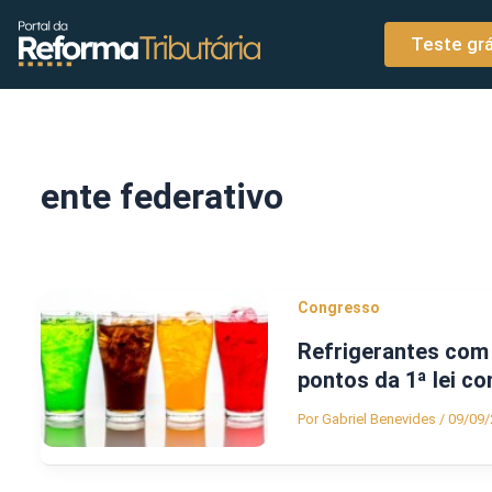
o
Ir para o conteúdo
conteúdo
Teste grá
ente federativo
Congresso
Refrigerantes com 
pontos da 1ª lei c
Por
Gabriel Benevides
/
09/09/