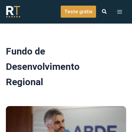
o
Ir para o conteúdo
conteúdo
Teste grátis
Fundo de
Desenvolvimento
Regional