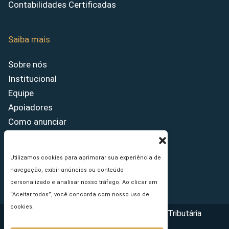
Contabilidades Certificadas
Saiba mais
Sobre nós
Institucional
Equipe
Apoiadores
Como anunciar
Fale conosco
Termos de uso
Utilizamos cookies para aprimorar sua experiência de
Política de privacidade
navegação, exibir anúncios ou conteúdo
Princípios Editoriais
personalizado e analisar nosso tráfego. Ao clicar em
“Aceitar todos”, você concorda com nosso uso de
cookies.
Copyright © 2026 - Portal da Reforma Tributária