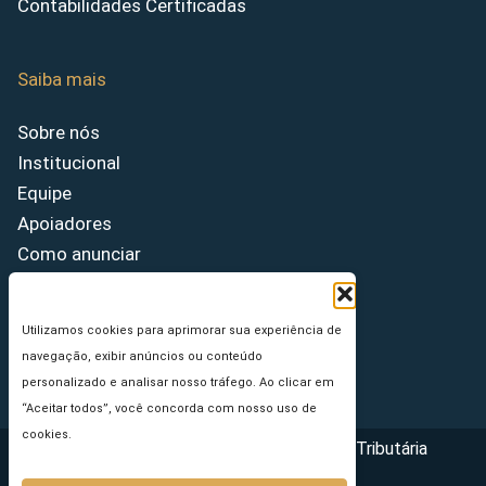
Contabilidades Certificadas
Saiba mais
Sobre nós
Institucional
Equipe
Apoiadores
Como anunciar
Fale conosco
Termos de uso
Utilizamos cookies para aprimorar sua experiência de
Política de privacidade
navegação, exibir anúncios ou conteúdo
Princípios Editoriais
personalizado e analisar nosso tráfego. Ao clicar em
“Aceitar todos”, você concorda com nosso uso de
cookies.
Copyright © 2026 - Portal da Reforma Tributária