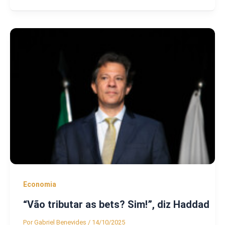
Economia
“Vão tributar as bets? Sim!”, diz Haddad
Por
Gabriel Benevides
/
14/10/2025