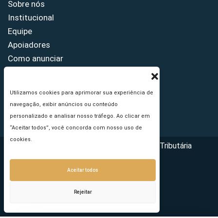
Sobre nós
Institucional
Equipe
Apoiadores
Como anunciar
Fale conosco
Termos de uso
Utilizamos cookies para aprimorar sua experiência de
Política de privacidade
navegação, exibir anúncios ou conteúdo
Princípios Editoriais
personalizado e analisar nosso tráfego. Ao clicar em
“Aceitar todos”, você concorda com nosso uso de
cookies.
Copyright © 2026 - Portal da Reforma Tributária
Aceitar todos
Rejeitar