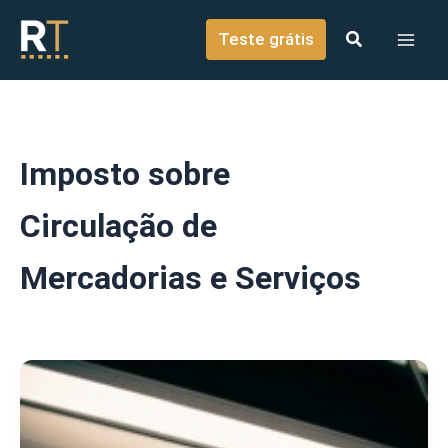
o
Ir para o conteúdo
conteúdo
Teste grátis
Imposto sobre
Circulação de
Mercadorias e Serviços