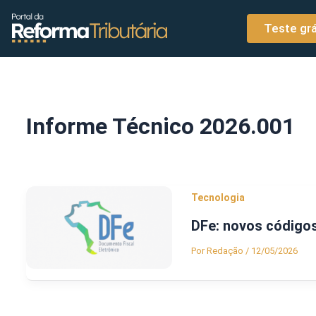
o
Ir para o conteúdo
conteúdo
Teste grá
Informe Técnico 2026.001
Tecnologia
DFe: novos código
Por
Redação
/
12/05/2026